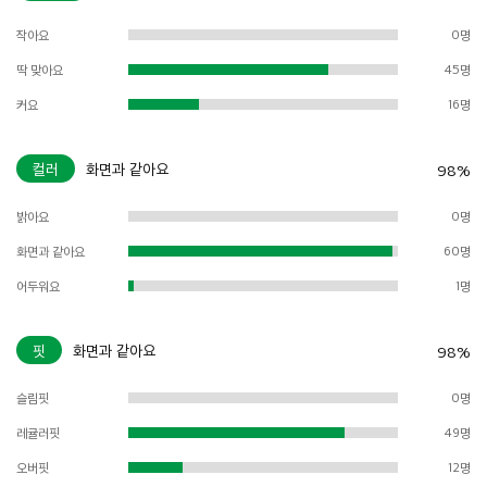
작아요
0명
딱 맞아요
45명
커요
16명
컬러
화면과 같아요
98%
밝아요
0명
화면과 같아요
60명
어두워요
1명
핏
화면과 같아요
98%
슬림핏
0명
레귤러핏
49명
오버핏
12명