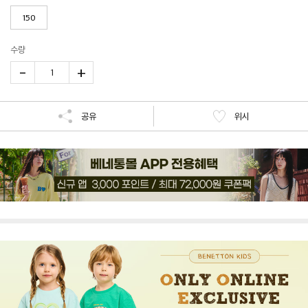
150
수량
-
+
1
공유
위시