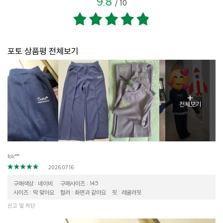
9.8
/
10
포토 상품평 전체보기
+
전체보기
folc***
2026.07.16
구매색상 : 네이비
구매사이즈 : 145
사이즈 : 딱 맞아요
컬러 : 화면과 같아요
핏 : 레귤러핏
신고 및 차단