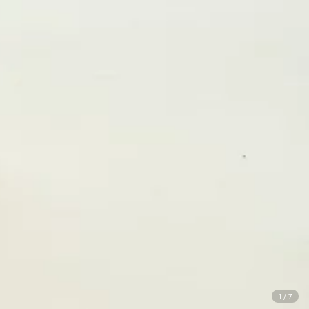
1
/
7