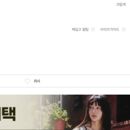
크림색
재입고 알림
사이즈가이드
위시