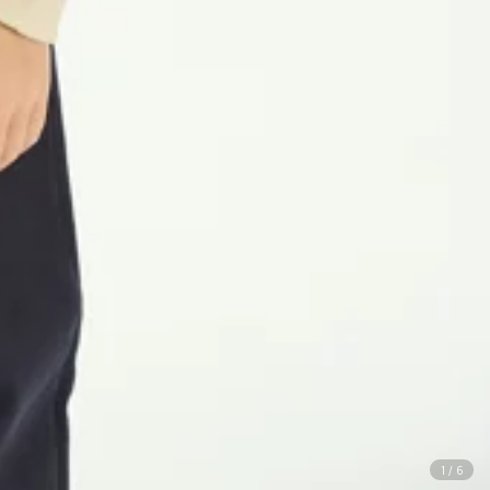
1
/
6