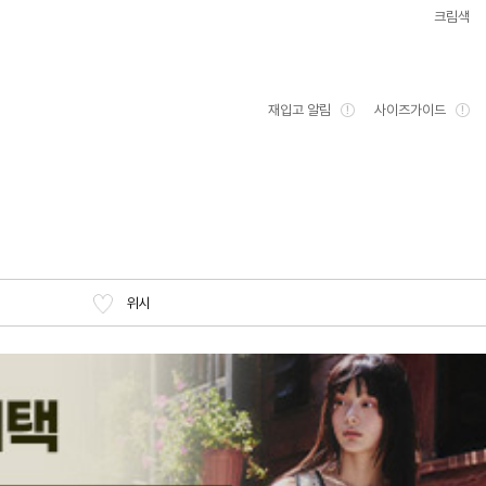
크림색
재입고 알림
사이즈가이드
위시