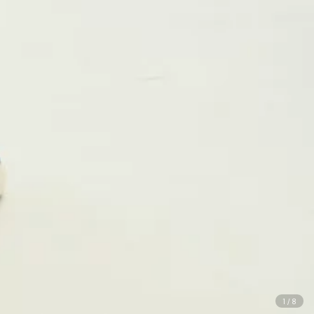
1
/
8