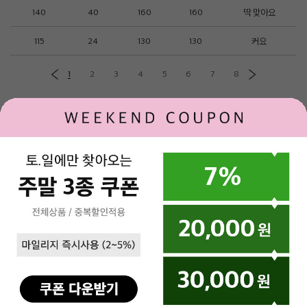
140
40
160
160
딱 맞아요
115
24
130
130
커요
1
2
3
4
5
6
7
8
함께 코디하면 좋은 상품
[Online Exclusive] 그래픽 포인트 맨투맨
31,000
43,000
로그인
제휴문의
고객센터
매장안내
(주)베네통코리아
▼
SISLEY MALL
대표이사 : 김규완
고객센터 : 1544-2855
주소 : 서울시 서초구 서초대로 398, 15층, 16층(서초동, 비엔케이디지털타워)
통신판매업자
에스크로서비스