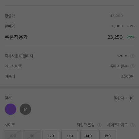
정상가
43,000
판매가
31,000
28%
쿠폰적용가
23,250
25%
즉시사용 마일리지
620 M
카드사혜택
무이자할부
배송비
2,500원
컬러
멜란지그레이
사이즈
재입고 알림
사이즈가이드
100
110
120
130
140
150