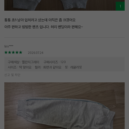
1
통통 초5 남아 입히려고 샀는데 아직은 좀 크겠어요
아주 편하고 벙벙한 팬츠 입니다. 허리 밴딩이라 편해요~
feln*****
2026.07.24
구매색상 : 멜란지그레이
구매사이즈 : 120
사이즈 : 딱 맞아요
컬러 : 화면과 같아요
핏 : 레귤러핏
신고 및 차단