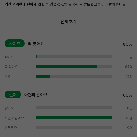
약간 넉넉한데 편하게 입힐 수 있을 것 같아요 소재도 뷰드럽고 아이가 편해하네요
전체보기
사이즈
딱 맞아요
80%
작아요
1명
딱 맞아요
65명
커요
15명
컬러
화면과 같아요
100%
밝아요
0명
화면과 같아요
81명
어두워요
0명