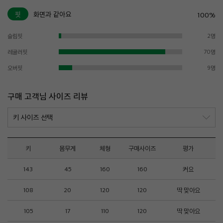
핏
화면과 같아요
100%
슬림핏
2명
레귤러핏
70명
오버핏
9명
구매 고객님 사이즈 리뷰
키
몸무게
체형
구매사이즈
평가
143
45
160
160
커요
108
20
120
120
딱 맞아요
105
17
110
120
딱 맞아요