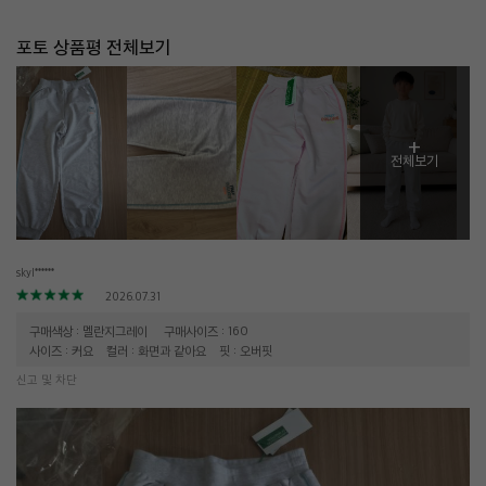
포토 상품평 전체보기
+
전체보기
skyl******
2026.07.31
구매색상 : 멜란지그레이
구매사이즈 : 160
사이즈 : 커요
컬러 : 화면과 같아요
핏 : 오버핏
신고 및 차단