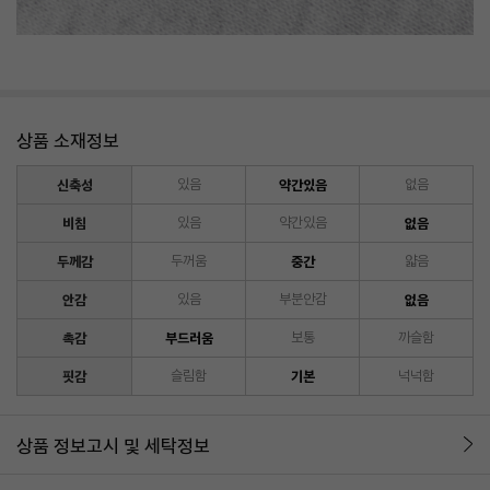
상품 소재정보
신축성
있음
약간있음
없음
비침
있음
약간있음
없음
두께감
두꺼움
중간
얇음
안감
있음
부분안감
없음
촉감
부드러움
보통
까슬함
핏감
슬림함
기본
넉넉함
상품 정보고시 및 세탁정보