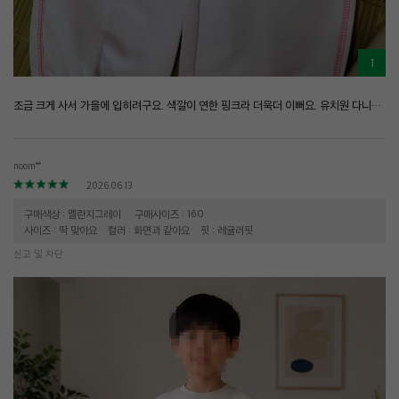
1
조금 크게 사서 가을에 입히려구요. 색깔이 연한 핑크라 더욱더 이뻐요. 유치원 다니면서 편히 입힐 수 있겠어요.
noom**
2026.06.13
구매색상 : 멜란지그레이
구매사이즈 : 160
사이즈 : 딱 맞아요
컬러 : 화면과 같아요
핏 : 레귤러핏
신고 및 차단