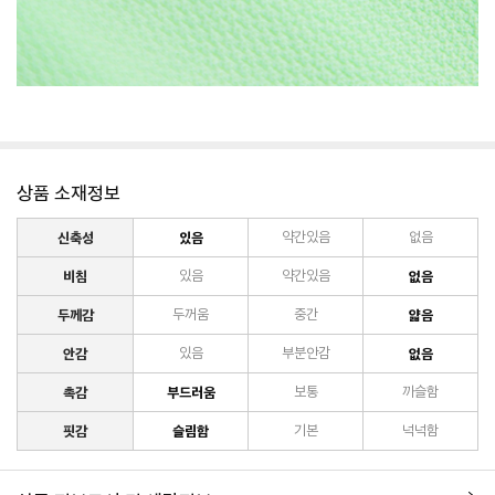
상품 소재정보
신축성
있음
약간있음
없음
비침
있음
약간있음
없음
두께감
두꺼움
중간
얇음
안감
있음
부분안감
없음
촉감
부드러움
보통
까슬함
핏감
슬림함
기본
넉넉함