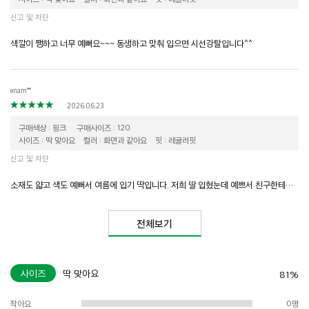
신고 및 차단
색깔이 쨍하고 너무 예뻐요~~~ 동생하고 맞춰 입으면 시선강탈입니다^^
enam**
2026.06.23
구매색상 : 핑크
구매사이즈 : 120
사이즈 : 딱 맞아요
컬러 : 화면과 같아요
핏 : 레귤러핏
신고 및 차단
소재도 얇고 색도 예뻐서 여름에 입기 딱입니다. 저희 딸 입혔눈데 예쁘서 친구한테도 선물했습니다^^
전체보기
사이즈
딱 맞아요
81%
작아요
0명