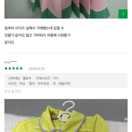
1
일부러 사이즈 업해서 구매했는데 입힐 수
있을거 같아요 얇고 가벼워서 여름에 시원할거
같아요
lemo*******
2026.07.20
구매색상 : 옐로우
구매사이즈 : 130
사이즈 : 커요
컬러 : 어두워요
핏 : 레귤러핏
신고 및 차단