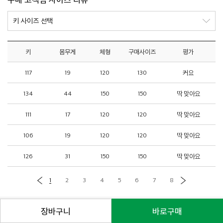
키
몸무게
체형
구매사이즈
평가
117
19
120
130
커요
134
44
150
150
딱 맞아요
111
17
120
120
딱 맞아요
106
19
120
120
딱 맞아요
126
31
150
150
딱 맞아요
1
2
3
4
5
6
7
8
로그인
제휴문의
고객센터
매장안내
장바구니
바로구매