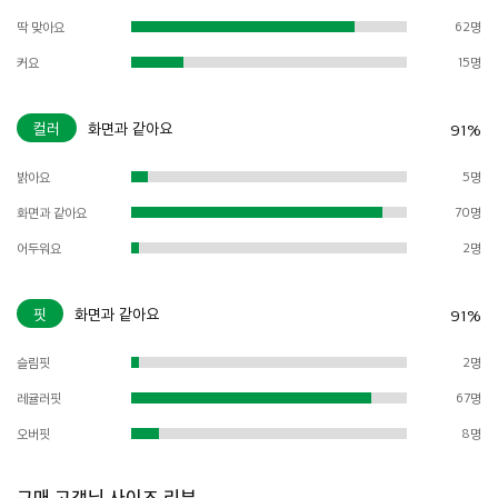
딱 맞아요
62명
커요
15명
컬러
화면과 같아요
91%
밝아요
5명
화면과 같아요
70명
어두워요
2명
핏
화면과 같아요
91%
슬림핏
2명
레귤러핏
67명
오버핏
8명
구매 고객님 사이즈 리뷰