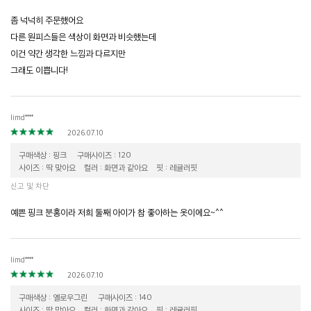
좀 넉넉히 주문했어요
다른 원피스들은 색상이 화면과 비슷했는데
이건 약간 생각한 느낌과 다르지만
그래도 이쁩니다!
limd****
2026.07.10
구매색상 : 핑크
구매사이즈 : 120
사이즈 : 딱 맞아요
컬러 : 화면과 같아요
핏 : 레귤러핏
신고 및 차단
예쁜 핑크 분홍이라 저희 둘째 아이가 참 좋아하는 옷이에요~^^
limd****
2026.07.10
구매색상 : 옐로우그린
구매사이즈 : 140
사이즈 : 딱 맞아요
컬러 : 화면과 같아요
핏 : 레귤러핏