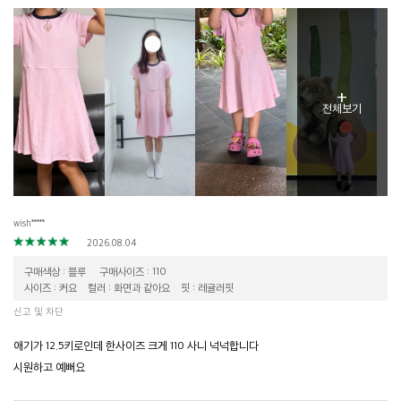
+
전체보기
wish*****
2026.08.04
구매색상 : 블루
구매사이즈 : 110
사이즈 : 커요
컬러 : 화면과 같아요
핏 : 레귤러핏
신고 및 차단
애기가 12.5키로인데 한사이즈 크게 110 사니 넉넉합니다
시원하고 예뻐요