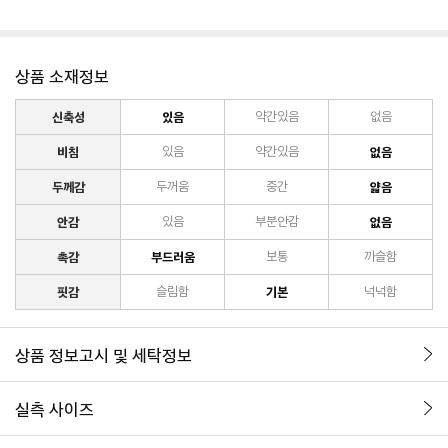
상품 소재정보
신축성
있음
약간있음
없음
비침
있음
약간있음
없음
두께감
두꺼움
중간
얇음
안감
있음
부분안감
없음
촉감
부드러움
보통
까슬함
핏감
슬림함
기본
넉넉함
상품 정보고시 및 세탁정보
실측 사이즈