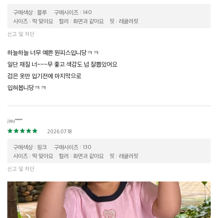
구매색상 : 블루
구매사이즈 : 140
사이즈 : 딱 맞아요
컬러 : 화면과 같아요
핏 : 레귤러핏
신고 및 차단
하늘하늘 너무 예쁜 원피스입니당ㅋㅋ
일단 재질 너~~~무 좋고 색감도 넘 잘뽑았어요
검은 옷만 입기전에 마지막으로
입혀봅니당ㅋㅋ
jieu*****
2026.07.18
구매색상 : 핑크
구매사이즈 : 130
사이즈 : 딱 맞아요
컬러 : 화면과 같아요
핏 : 레귤러핏
신고 및 차단