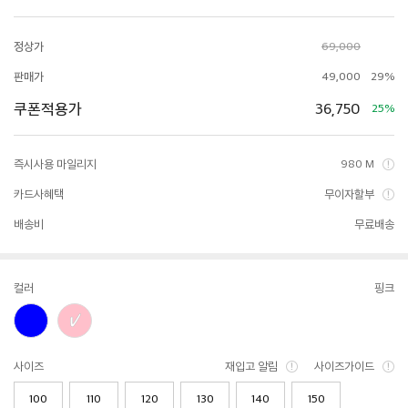
정상가
69,000
판매가
49,000
29%
쿠폰적용가
36,750
25%
즉시사용 마일리지
980 M
카드사혜택
무이자할부
배송비
무료배송
컬러
핑크
사이즈
재입고 알림
사이즈가이드
100
110
120
130
140
150