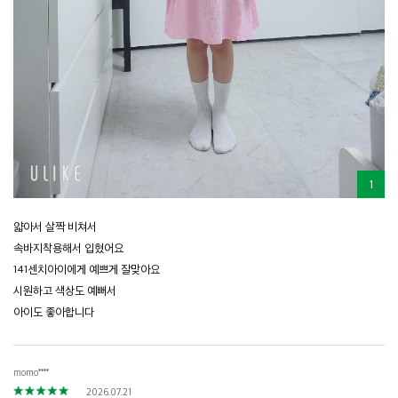
1
얇아서 살짝 비쳐서
속바지착용해서 입혔어요
141센치아이에게 예쁘게 잘맞아요
시원하고 색상도 예뻐서
아이도 좋아합니다
momo****
2026.07.21