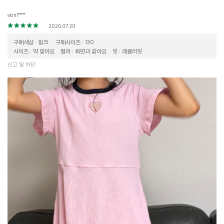
skml*****
2026.07.30
구매색상 : 핑크
구매사이즈 : 130
사이즈 : 딱 맞아요
컬러 : 화면과 같아요
핏 : 레귤러핏
신고 및 차단