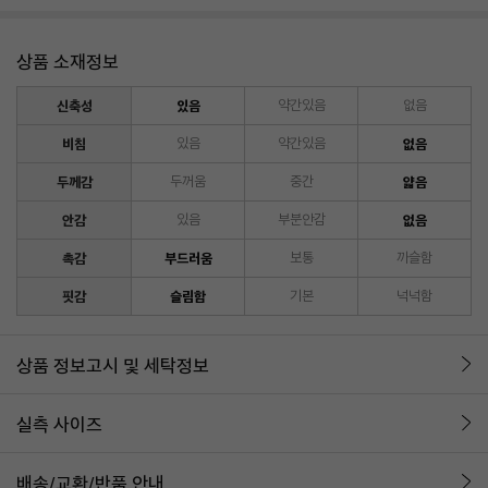
상품 소재정보
신축성
있음
약간있음
없음
비침
있음
약간있음
없음
두께감
두꺼움
중간
얇음
안감
있음
부분안감
없음
촉감
부드러움
보통
까슬함
핏감
슬림함
기본
넉넉함
상품 정보고시 및 세탁정보
실측 사이즈
배송/교환/반품 안내