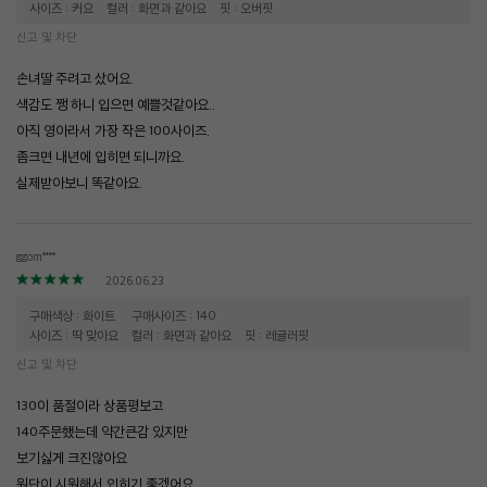
사이즈 : 커요
컬러 : 화면과 같아요
핏 : 오버핏
신고 및 차단
손녀딸 주려고 샀어요.
색감도 쨍 하니 입으면 예쁠것같아요..
아직 영아라서 가장 작은 100사이즈.
좀크면 내년에 입히면 되니까요.
실제받아보니 똑같아요.
ggom****
2026.06.23
구매색상 : 화이트
구매사이즈 : 140
사이즈 : 딱 맞아요
컬러 : 화면과 같아요
핏 : 레귤러핏
신고 및 차단
130이 품절이라 상품평보고
140주문했는데 약간큰감 있지만
보기싫게 크진않아요
원단이 시원해서 입히기 좋겠어요