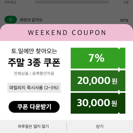
어두워요
0명
핏
화면과 같아요
95%
슬림핏
0명
레귤러핏
38명
오버핏
3명
구매 고객님 사이즈 리뷰
키
몸무게
체형
구매사이즈
평가
120
20
130
140
딱 맞아요
119
22
130
140
딱 맞아요
장바구니
바로구매
하루동안 열지 않기
닫기