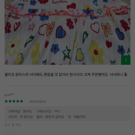
1
플리츠 원피스라 넉넉해도 괜찮을 것 같아서 한사이즈 크게 주문했어요. 넉넉하니 좋아요. 시원한 소재에 프린팅도 화사하고 예뻐요
pure****
2026.06.03
구매색상 : 화이트
구매사이즈 : 140
사이즈 : 딱 맞아요
컬러 : 화면과 같아요
핏 : 레귤러핏
신고 및 차단