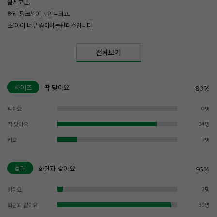
실제보면,
허리 핑크선이 포인트되고,
초1아이 너무 좋아하는원피스입니다.
전체보기
사이즈
딱 맞아요
83%
작아요
0명
딱 맞아요
34명
커요
7명
컬러
화면과 같아요
95%
밝아요
2명
화면과 같아요
39명