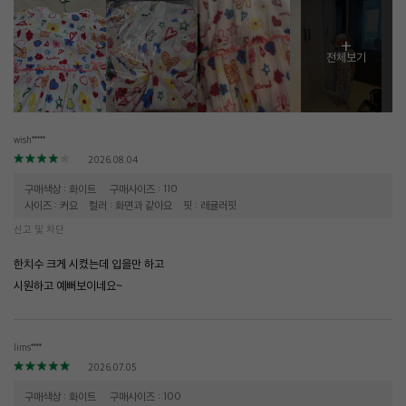
+
전체보기
wish*****
2026.08.04
구매색상 : 화이트
구매사이즈 : 110
사이즈 : 커요
컬러 : 화면과 같아요
핏 : 레귤러핏
신고 및 차단
한치수 크게 시켰는데 입을만 하고
시원하고 예뻐보이네요~
lims****
2026.07.05
구매색상 : 화이트
구매사이즈 : 100