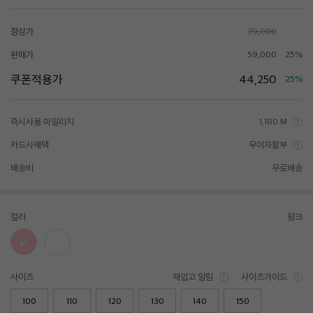
정상가
79,000
판매가
59,000
25%
쿠폰적용가
44,250
25%
즉시사용 마일리지
1,180 M
카드사혜택
무이자할부
배송비
무료배송
컬러
핑크
사이즈
재입고 알림
사이즈가이드
100
110
120
130
140
150